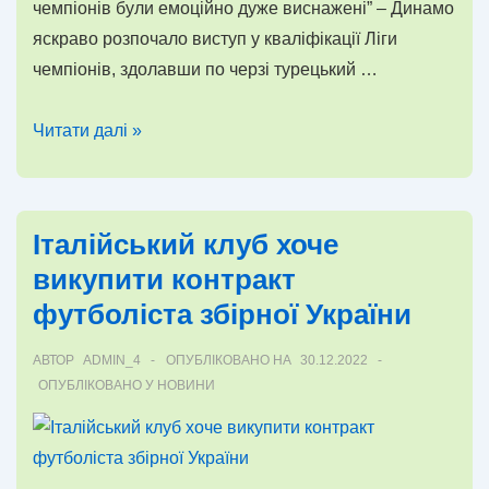
чемпіонів були емоційно дуже виснажені” – Динамо
яскраво розпочало виступ у кваліфікації Ліги
чемпіонів, здолавши по черзі турецький …
Олександр
Читати далі »
Караваєв:
“Мої
батьки
Італійський клуб хоче
у
викупити контракт
Херсоні
футболіста збірної України
роздають
теплі
АВТОР
ADMIN_4
ОПУБЛІКОВАНО НА
30.12.2022
речі
ОПУБЛІКОВАНО У
НОВИНИ
усім,
хто
цього