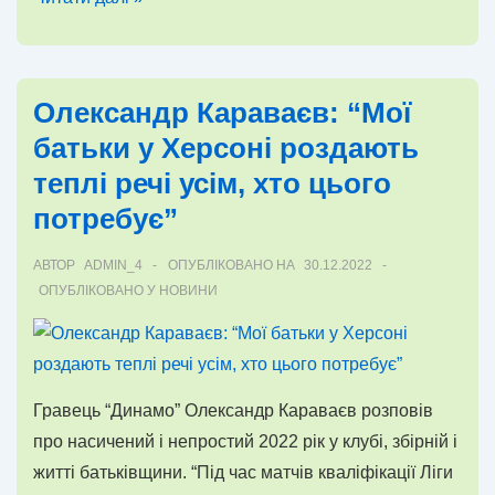
дня.
Як
футбольні
Олександр Караваєв: “Мої
арбітри
батьки у Херсоні роздають
допомагають
теплі речі усім, хто цього
Україні
потребує”
АВТОР
ADMIN_4
ОПУБЛІКОВАНО НА
30.12.2022
ОПУБЛІКОВАНО У
НОВИНИ
Гравець “Динамо” Олександр Караваєв розповів
про насичений і непростий 2022 рік у клубі, збірній і
житті батьківщини. “Під час матчів кваліфікації Ліги