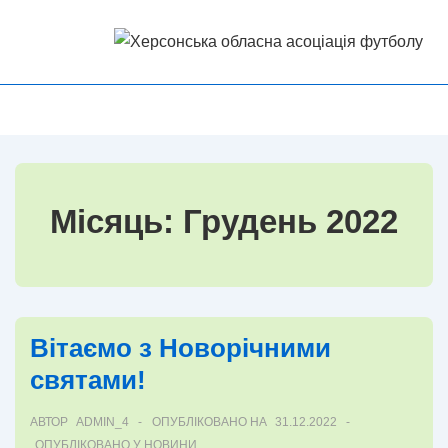
↓
Перейти
до
основного
Головна
МЕНЮ
вмісту
Навігація
Місяць:
Грудень 2022
Вітаємо з Новорічними
святами!
АВТОР
ADMIN_4
ОПУБЛІКОВАНО НА
31.12.2022
ОПУБЛІКОВАНО У
НОВИНИ