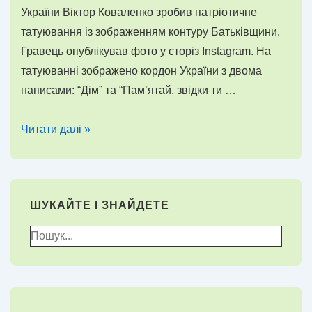
України Віктор Коваленко зробив патріотичне
татуювання із зображенням контуру Батьківщини.
Гравець опублікував фото у сторіз Instagram. На
татуюванні зображено кордон України з двома
написами: “Дім” та “Пам’ятай, звідки ти …
Коваленко
Читати далі »
зробив
патріотичне
татуювання
ШУКАЙТЕ І ЗНАЙДЕТЕ
Пошук
для: