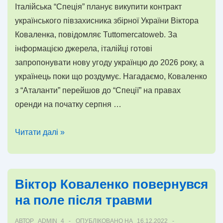
потребує”
Італійська “Спеція” планує викупити контракт
українського півзахисника збірної України Віктора
Коваленка, повідомляє Tuttomercatoweb. За
інформацією джерела, італійці готові
запропонувати нову угоду українцю до 2026 року, а
українець поки що роздумує. Нагадаємо, Коваленко
з “Аталанти” перейшов до “Спеції” на правах
оренди на початку серпня …
Італійський
Читати далі »
клуб
хоче
викупити
Віктор Коваленко повернувся
контракт
на поле після травми
футболіста
збірної
АВТОР
ADMIN_4
ОПУБЛІКОВАНО НА
16.12.2022