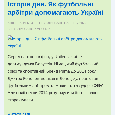
Історія дня. Як футбольні
в
арбітри допомагають Україні
українському
футболі
АВТОР
ADMIN_4
ОПУБЛІКОВАНО НА
31.12.2022
ОПУБЛІКОВАНО У
АНОНСИ
Серед партнерів фонду United Ukraine –
дортмундська Боруссія, Німецький футбольний
союз та спортивний бренд Puma До 2014 року
Дмитро Кононов мешкав в Донецьку, працював
футбольним арбітром та мріяв стати суддею ФІФА.
Але події весни 2014 року змусили його значно
скоректувати …
Історія
Читати далі »