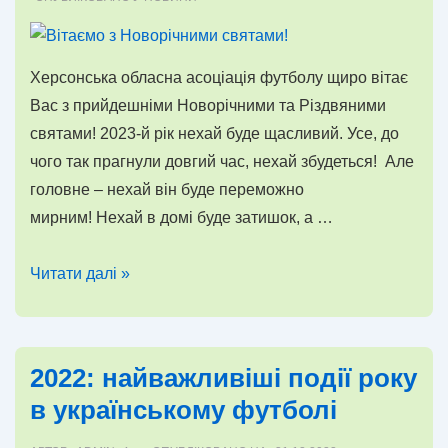
Херсонська обласна асоціація футболу щиро вітає
Вас з прийдешніми Новорічними та Різдвяними
святами! 2023-й рік нехай буде щасливий. Усе, до
чого так прагнули довгий час, нехай збудеться! Але
головне – нехай він буде переможно
мирним! Нехай в домі буде затишок, а …
Вітаємо
Читати далі »
з
Новорічними
святами!
2022: найважливіші події року
в українському футболі