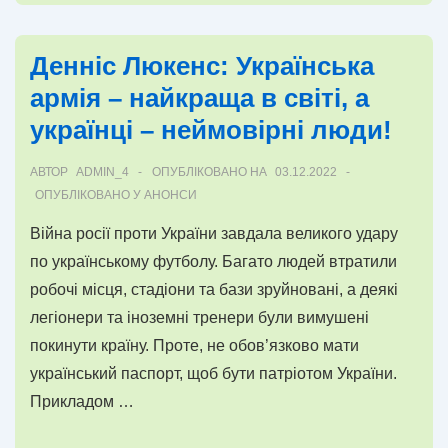
Всесвітнім
днем
Денніс Люкенс: Українська
футболу!!!
армія – найкраща в світі, а
українці – неймовірні люди!
АВТОР
ADMIN_4
ОПУБЛІКОВАНО НА
03.12.2022
ОПУБЛІКОВАНО У
АНОНСИ
Війна росії проти України завдала великого удару
по українському футболу. Багато людей втратили
робочі місця, стадіони та бази зруйновані, а деякі
легіонери та іноземні тренери були вимушені
покинути країну. Проте, не обов’язково мати
український паспорт, щоб бути патріотом України.
Прикладом …