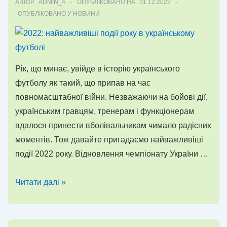
АВТОР
ADMIN_4
ОПУБЛІКОВАНО НА
31.12.2022
ОПУБЛІКОВАНО У
НОВИНИ
Рік, що минає, увійде в історію українського
футболу як такий, що припав на час
повномасштабної війни. Незважаючи на бойові дії,
українським гравцям, тренерам і функціонерам
вдалося принести вболівальникам чимало радісних
моментів. Тож давайте пригадаємо найважливіші
події 2022 року. Відновлення чемпіонату України …
2022:
Читати далі »
найважливіші
події
року