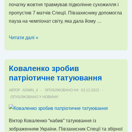
початку жовтня травмував підколінне сухожилля і
пропустив 7 матчів Спеції. Півзахиснику допомогла
пауза на чемпіонат світу, яка дала йому …
Коваленко
Читати далі »
повернувся
до
роботи
Коваленко зробив
зі
патріотичне татуювання
Спецією
після
АВТОР
ADMIN_4
ОПУБЛІКОВАНО НА
03.12.2022
2
ОПУБЛІКОВАНО У
НОВИНИ
місяців
без
футболу
Віктор Коваленко “набив” татуювання із
зображенням України. Півзахисник Спеції та збірної