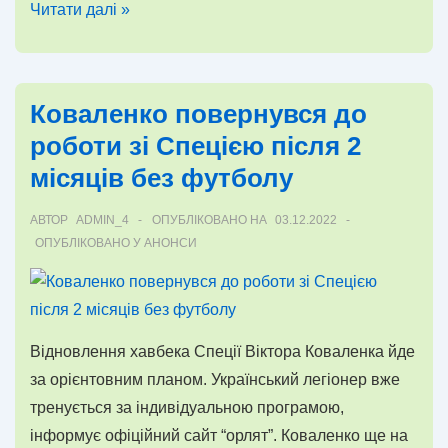
Денніс
Читати далі »
Люкенс:
Українська
армія
Коваленко повернувся до
–
роботи зі Спецією після 2
найкраща
місяців без футболу
в
світі,
АВТОР
ADMIN_4
ОПУБЛІКОВАНО НА
03.12.2022
а
ОПУБЛІКОВАНО У
АНОНСИ
українці
–
неймовірні
люди!
Відновлення хавбека Спеції Віктора Коваленка йде
за орієнтовним планом. Український легіонер вже
тренується за індивідуальною програмою,
інформує офіційний сайт “орлят”. Коваленко ще на