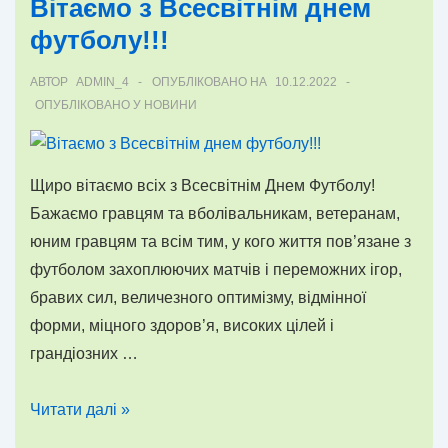
Вітаємо з Всесвітнім днем
поле
футболу!!!
після
травми
АВТОР
ADMIN_4
ОПУБЛІКОВАНО НА
10.12.2022
ОПУБЛІКОВАНО У
НОВИНИ
Щиро вітаємо всіх з Всесвітнім Днем Футболу!
Бажаємо гравцям та вболівальникам, ветеранам,
юним гравцям та всім тим, у кого життя пов’язане з
футболом захоплюючих матчів і переможних ігор,
бравих сил, величезного оптимізму, відмінної
форми, міцного здоров’я, високих цілей і
грандіозних …
Вітаємо
Читати далі »
з